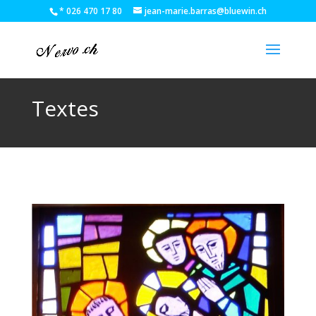
* 026 470 17 80
jean-marie.barras@bluewin.ch
Textes